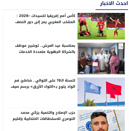
احدث الاخبار
كأس أمم إفريقيا للسيدات –2026 :
المنتخب المغربي يمر إلى دور النصف
،عقب فوزه على نظيره الجنوب إفريقي
(2-1) و يتأهل إلى مونديال 2027
بمناسبة عيد العرش.. توشيح موظف
بالشركة الجهوية متعددة الخدمات
بالعيون بوسام ملكي
للسنة الـ19 على التوالي.. شاطئ فم
الواد يتوج بـ«اللواء الأزرق» برسم صيف
2026
حزب الإصلاح والتنمية يزكي محمد
النومري للاستحقاقات الانتخابية بإقليم
طرفاية