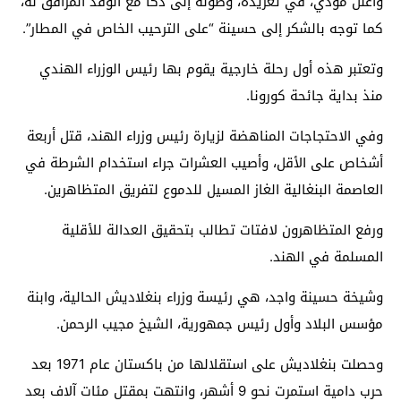
وأعلن مودي، في تغريدة، وصوله إلى دكا مع الوفد المرافق له،
كما توجه بالشكر إلى حسينة “على الترحيب الخاص في المطار”.
وتعتبر هذه أول رحلة خارجية يقوم بها رئيس الوزراء الهندي
منذ بداية جائحة كورونا.
وفي الاحتجاجات المناهضة لزيارة رئيس وزراء الهند، قتل أربعة
أشخاص على الأقل، وأصيب العشرات جراء استخدام الشرطة في
العاصمة البنغالية الغاز المسيل للدموع لتفريق المتظاهرين.
ورفع المتظاهرون لافتات تطالب بتحقيق العدالة للأقلية
المسلمة في الهند.
وشيخة حسينة واجد، هي رئيسة وزراء بنغلاديش الحالية، وابنة
مؤسس البلاد وأول رئيس جمهورية، الشيخ مجيب الرحمن.
وحصلت بنغلاديش على استقلالها من باكستان عام 1971 بعد
حرب دامية استمرت نحو 9 أشهر، وانتهت بمقتل مئات آلاف بعد