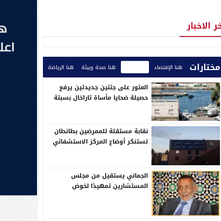
ر الاخبار
مختارات
هنا الإقتصاد
هنا الأخبار
هنا صحة وبيئة
هنا الرياضة
العثور على جثتين جديدتين يرفع
حصيلة ضحايا مأساة تاراخال بسبتة
إلى 82
نقابة مستقلة للممرضين بطانطان
تستنكر أوضاع المركز الاستشفائي
الإقليمي الحسن الثاني
الجماني يستقيل من مجلس
المستشارين تمهيدًا لخوض
الانتخابات التشريعية بدائرة وادي
الذهب