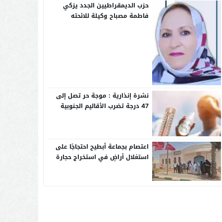
حزب الديمقراطيين الجدد يزكي
فاطمة مصباح وكيلة للائحته
النسوية بجهة كلميم واد نون
نشرة إنذارية : موجة حر تصل إلى
47 درجة تضرب الأقاليم الجنوبية
حتى الجمعة
اعتصام بجماعة أبطيح احتجاجًا على
استغلال أراضٍ في استخراج حجارة
الزينة