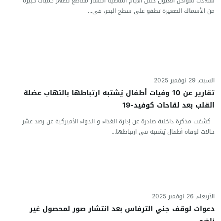
شهدت سواحل العيون خلال الأيام الماضية انتشار مقاطع تُظهر كميات كبيرة
من الأسماك الصغيرة تطفو على سطح البحر، في...
السبت, 29 نوفمبر 2025
تقارير عن 10 وفيات أطفال يُشتبه ارتباطها بالتهاب عضلة
القلب بعد لقاحات كوفيد-19
كشفت مذكرة داخلية صادرة عن إدارة الغذاء و الدواء الأميركية عن رصد عشر
حالات لوفاة أطفال يُشتبه في ارتباطها...
الأربعاء, 26 نوفمبر 2025
دعوات لوقف جني الترفاس بعد انتشار صور لمحصول غير