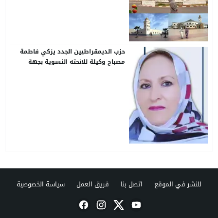
إلى 13 غشت
حزب الديمقراطيين الجدد يزكي فاطمة
مصباح وكيلة للائحته النسوية بجهة
كلميم واد نون
للنشر في الموقع
اتصل بنا
فريق العمل
سياسة الخصوصية