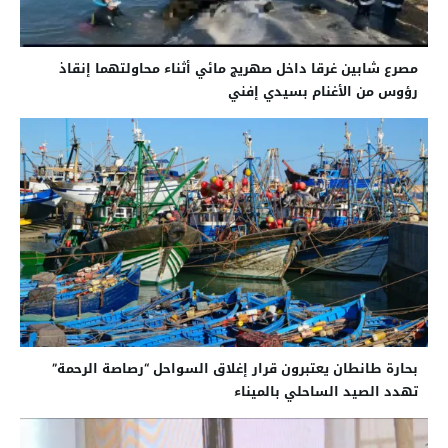
مصرع شابين غرقا داخل صهريج مائي أثناء محاولتهما إنقاذ
رؤوس من الأغنام بسيدي إفني
بحارة طانطان يعتبرون قرار إغلاق السواحل “رصاصة الرحمة”
تهدد الصيد الساحلي بالميناء