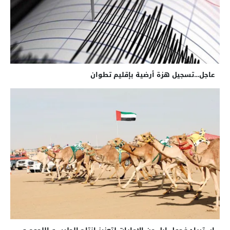
عاجل…تسجيل هزة أرضية بإقليم تطوان