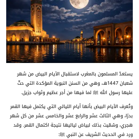
يستعدّ المسلمون بالمغرب لاستقبال الأيام البيض من شهر
شعبان 1447هـ، وهي من السنن النبوية المؤكدة التي حثّ
عليها رسول الله ﷺ لما فيها من أجر عظيم وثواب جزيل.
وتُعرف الأيام البيض بأنها أيام الليالي التي يكتمل فيها القمر
بدرًا، وهي الثالث عشر والرابع عشر والخامس عشر من كل شهر
هجري، وسُمّيت بذلك لبياض لياليها نتيجة اكتمال القمر. وقد
ورد في الحديث الشريف عن النبي ﷺ: