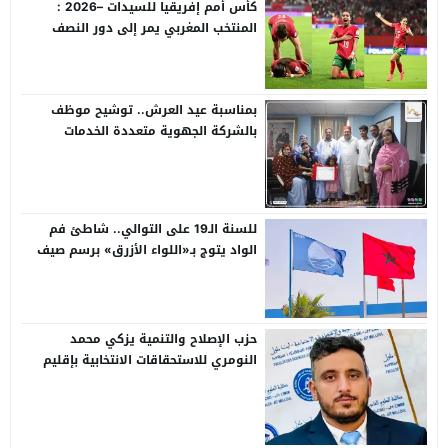
كأس أمم إفريقيا للسيدات –2026 :
المنتخب المغربي يمر إلى دور النصف
،عقب فوزه على نظيره الجنوب إفريقي
(2-1) و يتأهل إلى مونديال 2027
بمناسبة عيد العرش.. توشيح موظف
بالشركة الجهوية متعددة الخدمات
بالعيون بوسام ملكي
للسنة الـ19 على التوالي.. شاطئ فم
الواد يتوج بـ«اللواء الأزرق» برسم صيف
2026
حزب الإصلاح والتنمية يزكي محمد
النومري للاستحقاقات الانتخابية بإقليم
طرفاية