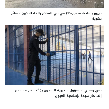
حريق بشاحنة فحم يندلع في حي السلام بالداخلة دون خسائر
بشرية
نفي رسمي : مسؤول بمديرية السجون يؤكد عدم صحة خبر
إنت_حار سيدة بإصلاحية العيون