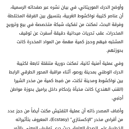
وأوضح الدرك الموريتاني، في بيان نشره عبر صفحاته الرسمية،
أن عناصر كتيبة نواكشوط الغربية، بتنسيق بين الفرقة المختلطة
وفرقة البحث، تمكنت من تفكيك شبكة متخصصة في بيع وترويج
المخدرات، عقب تحريات ميدانية دقيقة أسفرت عن توقيف
المشتبه فيهم وحجز كمية مهمة من المواد المخدرة كانت
بحوزتهم.
وفي عملية أمنية ثانية، تمكنت دورية متنقلة تابعة لكتيبة
الدرك الوطني بمدينة روصو، أثناء مراقبة المحور الطرقي الرابط
بين نواكشوط ومدينة تكنت، من ضبط كمية من مخدر الشيرا
(القنب الهندي) كانت مخبأة بإحكام داخل براميل بحوزة مواطن
أجنبي.
وأضاف المصدر ذاته أن عملية التفتيش مكنت أيضاً من حجز عدد
من أقراص مخدر “الإكستازي” (Ecstasy)، المعروف بتأثيراته
الخطيرة على الصحة العامة، حيث جرى توقيف المعني بالأمر