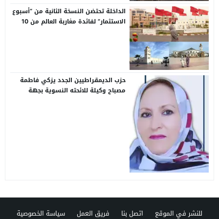
الداخلة تحتضن النسخة الثانية من “أسبوع
الاستثمار” لفائدة مغاربة العالم من 10
إلى 13 غشت
حزب الديمقراطيين الجدد يزكي فاطمة
مصباح وكيلة للائحته النسوية بجهة
كلميم واد نون
للنشر في الموقع
اتصل بنا
فريق العمل
سياسة الخصوصية