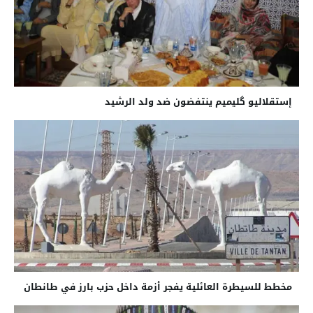
إستقلاليو گليميم ينتفضون ضد ولد الرشيد
مخطط للسيطرة العائلية يفجر أزمة داخل حزب بارز في طانطان