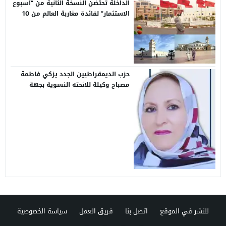
الداخلة تحتضن النسخة الثانية من “أسبوع
الاستثمار” لفائدة مغاربة العالم من 10
إلى 13 غشت
حزب الديمقراطيين الجدد يزكي فاطمة
مصباح وكيلة للائحته النسوية بجهة
كلميم واد نون
للنشر في الموقع
اتصل بنا
فريق العمل
سياسة الخصوصية