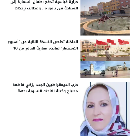
حرارة قياسية تدفع أطفال السمارة إلى
السباحة في نافورة.. ومطالب بإحداث
مسابح عمومية بالأحياء
الداخلة تحتضن النسخة الثانية من “أسبوع
الاستثمار” لفائدة مغاربة العالم من 10
إلى 13 غشت
حزب الديمقراطيين الجدد يزكي فاطمة
مصباح وكيلة للائحته النسوية بجهة
كلميم واد نون