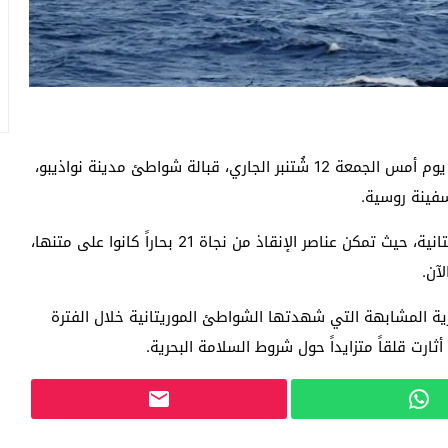
أفادت مصادر مطلعة لـ«هنا الصحراء»،أن حادثاً بحرياً وقع يوم أمس الجمعة 12 شُتنبر الجاري، قبالة شواطئ مدينة نواذيبو،
و أوضح المصدر أن التصادم تسبب في غرق الباخرة الموريتانية، حيث تمكن عناصر الإنقاذ من نجاة 21 بحاراً كانوا على متنها،
آن.
ة المشابهة التي شهدتها الشواطئ الموريتانية خلال الفترة
ثارت قلقاً متزايداً حول شروط السلامة البحرية.