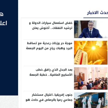
دث الاخبار
خفض استعمال سيارات الدولة و
ترشيد النفقات.. أخنوش يعلن
إجراءات تقشفية في مشروع مالية
2026
موجة حر وزخات رعدية مع تساقط
البرد وهبات رياح من اليوم الجمعة
إلى الأحد بعدد من مناطق المملكة
(نشرة إنذارية)
بعد الجدل الذي رافق خطب
الأسابيع الماضية.. خطبة الجمعة
تركز على حب الوطن وحقوق
المواطنة
جنوب إفريقيا..اغتيال مستشار
جماعي رميا بالرصاص في حادث هو
الثالث في أقل من شهرين