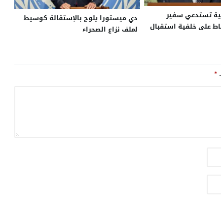
بية تستدعي سفير
دي ميستورا يلوح بالإستقالة كوسيط
باط على خلفية استقبال
لملف نزاع الصحراء
بوليساريو
ـ
*