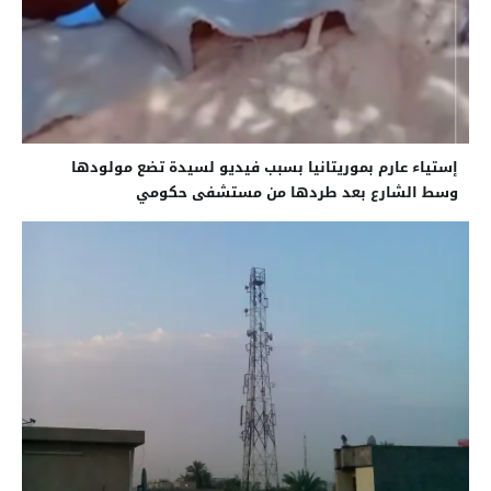
إستياء عارم بموريتانيا بسبب فيديو لسيدة تضع مولودها
وسط الشارع بعد طردها من مستشفى حكومي