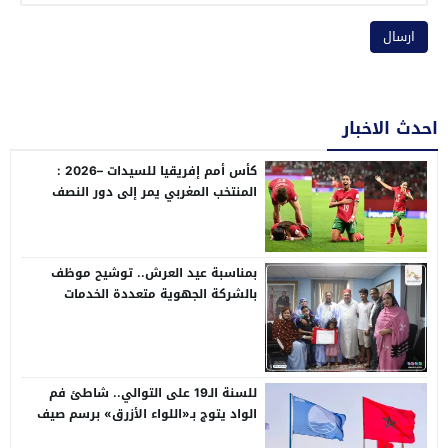
احدث الاخبار
كأس أمم إفريقيا للسيدات –2026 :
المنتخب المغربي يمر إلى دور النصف
،عقب فوزه على نظيره الجنوب إفريقي
(2-1) و يتأهل إلى مونديال 2027
بمناسبة عيد العرش.. توشيح موظف
بالشركة الجهوية متعددة الخدمات
بالعيون بوسام ملكي
للسنة الـ19 على التوالي.. شاطئ فم
الواد يتوج بـ«اللواء الأزرق» برسم صيف
2026