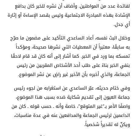
لفائدة عدد من المواطنين. وأضاف أن نشره للخبر كان بدافع
الإشادة بهذه المبادرة الاجتماعية وليس بقصد الإساءة أو إثارة
أي جدل.
وخلال البث نفسه، أعاد الساعدي التأكيد على مضمون ما صرّح
به سابقًا، معتبراً أن المعطيات التي نشرها صحيحة، ومؤكداً
تمسكه بما ورد في الخبر. كما أشار إلى أنه كان قد قام لاحقًا
بنفي الخبر بناءً على طلب أحد الأشخاص المقربين من رئيس
الجماعة، والذي أخبره بأن الأخير غير راضٍ عن نشر الموضوع.
وفي ختام حديثه، عبّر الساعدي عن استغرابه من لجوء رئيس
جماعة العيون إلى تقديم شكاية ضده بسبب هذا الموضوع،
واصفًا الأمر بـ”غير المتوقع”، خاصة وأنه ـ حسب قوله ـ كان من
الداعمين لرئيس الجماعة والمدافعين عنه في عدة مناسبات،
ويكنّ له تقديراً شخصياً.