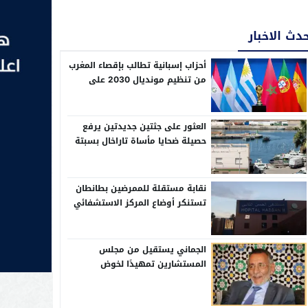
دث الاخبار
أحزاب إسبانية تطالب بإقصاء المغرب
من تنظيم مونديال 2030 على
خلفية أزمة الهجرة بسبتة
العثور على جثتين جديدتين يرفع
حصيلة ضحايا مأساة تاراخال بسبتة
إلى 82
نقابة مستقلة للممرضين بطانطان
تستنكر أوضاع المركز الاستشفائي
الإقليمي الحسن الثاني
الجماني يستقيل من مجلس
المستشارين تمهيدًا لخوض
الانتخابات التشريعية بدائرة وادي
الذهب