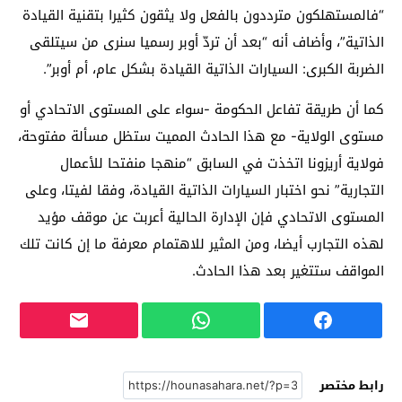
“فالمستهلكون مترددون بالفعل ولا يثقون كثيرا بتقنية القيادة
الذاتية”، وأضاف أنه “بعد أن تردّ أوبر رسميا سنرى من سيتلقى
الضربة الكبرى: السيارات الذاتية القيادة بشكل عام، أم أوبر”.
كما أن طريقة تفاعل الحكومة -سواء على المستوى الاتحادي أو
مستوى الولاية- مع هذا الحادث المميت ستظل مسألة مفتوحة،
فولاية أريزونا اتخذت في السابق “منهجا منفتحا للأعمال
التجارية” نحو اختبار السيارات الذاتية القيادة، وفقا لفيتا، وعلى
المستوى الاتحادي فإن الإدارة الحالية أعربت عن موقف مؤيد
لهذه التجارب أيضا، ومن المثير للاهتمام معرفة ما إن كانت تلك
المواقف ستتغير بعد هذا الحادث.
رابط مختصر