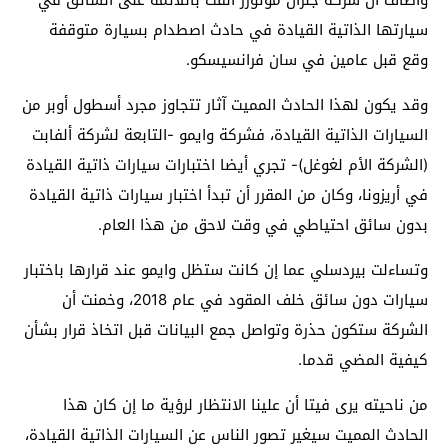
وأضاف أن شركة جنرال موتورز ألقت باللائمة على السائق في
سيارتها الذاتية القيادة في حادث اصطدام بسيارة متوقفة
وقع قبل عامين في سان فرانسيسكو.
وقد يكون لهذا الحادث المميت آثار تتجاوز مجرد أسطول أوبر من
السيارات الذاتية القيادة، فشركة وايمو -التابعة لشركة ألفابت
(الشركة الأم لغوغل)- تجري أيضا اختبارات سيارات ذاتية القيادة
في أريزونا، وكان من المقرر أن تبدأ اختبار سيارات ذاتية القيادة
بدون سائق احتياطي في وقت لاحق من هذا العام.
وتساءلت بيردسلي عما إن كانت ستظل وايمو عند قرارها باختبار
سيارات دون سائق خلف المقود في عام 2018، وخمنت أن
الشركة ستكون حذرة وتواصل جمع البيانات قبل اتخاذ قرار بشأن
كيفية المضي قدما.
من ناحيته يرى فيتا أن علينا الانتظار لرؤية ما إن كان هذا
الحادث المميت سيغير تصور الناس عن السيارات الذاتية القيادة،