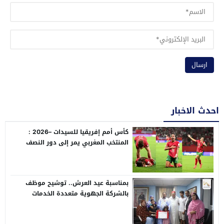
احدث الاخبار
كأس أمم إفريقيا للسيدات –2026 :
المنتخب المغربي يمر إلى دور النصف
،عقب فوزه على نظيره الجنوب إفريقي
(2-1) و يتأهل إلى مونديال 2027
بمناسبة عيد العرش.. توشيح موظف
بالشركة الجهوية متعددة الخدمات
بالعيون بوسام ملكي