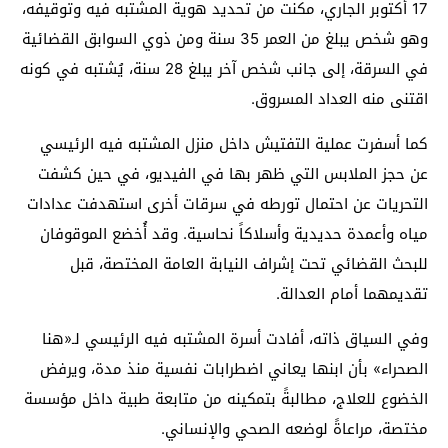
17 أكتوبر الجاري، مكنت من تحديد هوية المشتبه فيه وتوقيفه،
وهو شخص يبلغ من العمر 35 سنة ومن ذوي السوابق القضائية
في السرقة، إلى جانب شخص آخر يبلغ 28 سنة، يُشتبه في كونه
اقتنى منه العداد المسروق.
كما أسفرت عملية التفتيش داخل منزل المشتبه فيه الرئيسي
عن حجز الملابس التي ظهر بها في الفيديو، في حين كشفت
التحريات عن احتمال تورطه في سرقات أخرى استهدفت عدادات
مياه وأعمدة حديدية وأسلاكاً نحاسية. وقد أُخضع الموقوفان
للبحث القضائي تحت إشراف النيابة العامة المختصة، قبل
تقديمهما أمام العدالة.
وفي السياق ذاته، أفادت أسرة المشتبه فيه الرئيسي لـ«هنا
الصحراء» بأن ابنها يعاني اضطرابات نفسية منذ مدة، ويرفض
الخضوع للعلاج، مطالبةً بتمكينه من متابعة طبية داخل مؤسسة
مختصة، مراعاةً لوضعه الصحي والإنساني.