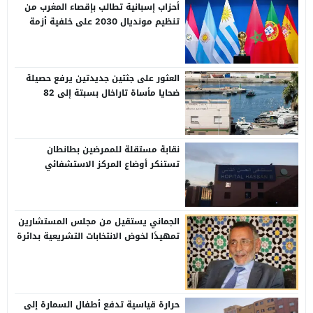
أحزاب إسبانية تطالب بإقصاء المغرب من
تنظيم مونديال 2030 على خلفية أزمة
الهجرة بسبتة
العثور على جثتين جديدتين يرفع حصيلة
ضحايا مأساة تاراخال بسبتة إلى 82
نقابة مستقلة للممرضين بطانطان
تستنكر أوضاع المركز الاستشفائي
الإقليمي الحسن الثاني
الجماني يستقيل من مجلس المستشارين
تمهيدًا لخوض الانتخابات التشريعية بدائرة
وادي الذهب
حرارة قياسية تدفع أطفال السمارة إلى