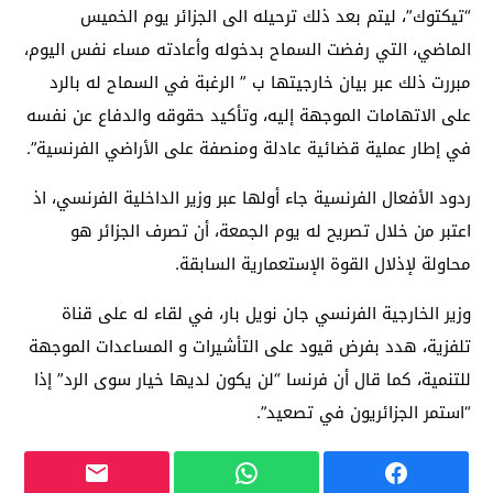
“تيكتوك”، ليتم بعد ذلك ترحيله الى الجزائر يوم الخميس
الماضي، التي رفضت السماح بدخوله وأعادته مساء نفس اليوم،
مبررت ذلك عبر بيان خارجيتها ب ” الرغبة في السماح له بالرد
على الاتهامات الموجهة إليه، وتأكيد حقوقه والدفاع عن نفسه
في إطار عملية قضائية عادلة ومنصفة على الأراضي الفرنسية”.
ردود الأفعال الفرنسية جاء أولها عبر وزير الداخلية الفرنسي، اذ
اعتبر من خلال تصريح له يوم الجمعة، أن تصرف الجزائر هو
محاولة لإذلال القوة الإستعمارية السابقة.
وزير الخارجية الفرنسي جان نويل بار، في لقاء له على قناة
تلفزية، هدد بفرض قيود على التأشيرات و المساعدات الموجهة
للتنمية، كما قال أن فرنسا “لن يكون لديها خيار سوى الرد” إذا
“استمر الجزائريون في تصعيد”.