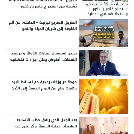
العيون.. تحقيقات لكشف ملابسات شبكة
يُشتبه في استدراج قاصرين ذكور
واستغلالهم في الدعارة
الطريق السريع تيزنيت – الداخلة: من ألم
الفاجعة إلى شريان الحياة والنمو
خفض استعمال سيارات الدولة و ترشيد
النفقات.. أخنوش يعلن إجراءات تقشفية
في مشروع مالية 2026
موجة حر وزخات رعدية مع تساقط البرد
وهبات رياح من اليوم الجمعة إلى الأحد
بعدد من مناطق المملكة (نشرة إنذارية)
بعد الجدل الذي رافق خطب الأسابيع
الماضية.. خطبة الجمعة تركز على حب
الوطن وحقوق المواطنة