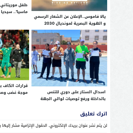
طفل موريتاني ي
ماسيا”.. سيديا
يالا فاموس..الإعلان عن الشعار الرسمي
تحقيق حلم برش
و الهوية البصرية لمونديال 2030
قرارات الكاف ب
اسدال الستار على دوري للتنس
موجة غضب وصد
بالداخلة ورفع توصيات لوالي الجهة
اترك تعليق
لن يتم نشر عنوان بريدك الإلكتروني.
الحقول الإلزامية مشار إليها ب