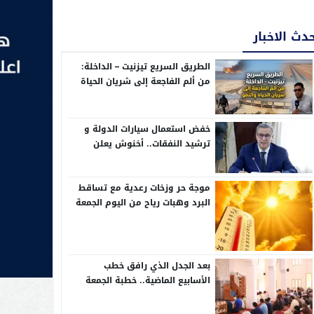
دث الاخبار
الطريق السريع تيزنيت – الداخلة:
من ألم الفاجعة إلى شريان الحياة
والنمو
خفض استعمال سيارات الدولة و
ترشيد النفقات.. أخنوش يعلن
إجراءات تقشفية في مشروع مالية
2026
موجة حر وزخات رعدية مع تساقط
البرد وهبات رياح من اليوم الجمعة
إلى الأحد بعدد من مناطق المملكة
(نشرة إنذارية)
بعد الجدل الذي رافق خطب
الأسابيع الماضية.. خطبة الجمعة
تركز على حب الوطن وحقوق
المواطنة