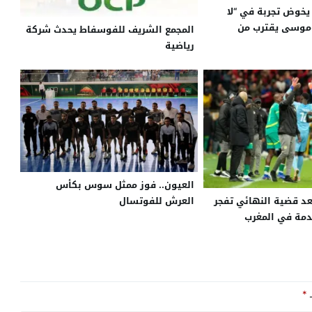
خوض تجربة في “لا
 موسى يقترب من
المجمع الشريف للفوسفاط يحدث شركة
لونة
رياضية
العيون.. فوز ممثل سوس بكأس
عد قضية النهائي تفجر
العرش للفوتسال
مة في المغرب
ـ
*