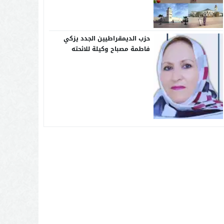
حزب الديمقراطيين الجدد يزكي
فاطمة مصباح وكيلة للائحته
النسوية بجهة كلميم واد نون