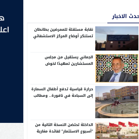
دث الاخبار
نقابة مستقلة للممرضين بطانطان
تستنكر أوضاع المركز الاستشفائي
الإقليمي الحسن الثاني
الجماني يستقيل من مجلس
المستشارين تمهيدًا لخوض
الانتخابات التشريعية بدائرة وادي
الذهب
حرارة قياسية تدفع أطفال السمارة
إلى السباحة في نافورة.. ومطالب
بإحداث مسابح عمومية بالأحياء
الداخلة تحتضن النسخة الثانية من
“أسبوع الاستثمار” لفائدة مغاربة
العالم من 10 إلى 13 غشت