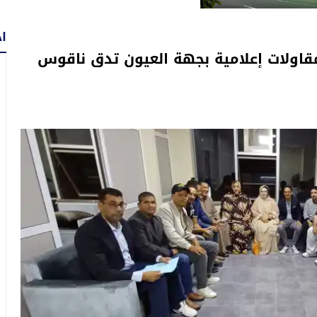
اح
قاولات إعلامية بجهة العيون تدق ناقوس