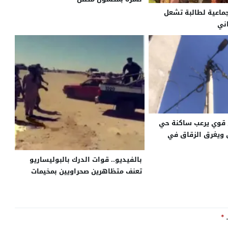
ماعية لطالبة تشعل
اني
قوي يرعب ساكنة حي
 ويغرق الزقاق في
بالفيديو.. قوات الدرك بالبوليساريو
تعنف متظاهرين صحراويين بمخيمات
تيندوف
ـ
*