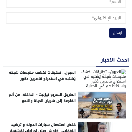
احدث الاخبار
العيون.. تحقيقات لكشف ملابسات شبكة
يُشتبه في استدراج قاصرين ذكور
واستغلالهم في الدعارة
الطريق السريع تيزنيت – الداخلة: من ألم
الفاجعة إلى شريان الحياة والنمو
خفض استعمال سيارات الدولة و ترشيد
النفقات.. أخنوش يعلن إجراءات تقشفية