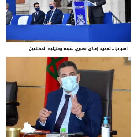
اسبانيا.. تمديد إغلاق معبري سبتة ومليلية المحتلتين