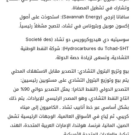
وتشارك في تشغيل المصفاة.
سافانا إنرجي (Savannah Energy): استحوذت على أصول
إكسون موبيل وبتروناس في تشاد، لتصبح مشغلاً رئيسياً.
سوسيتيه دي هيدروكربوريس دو تشاد (Societé des
Hydrocarbures du Tchad-SHT): شركة النفط الوطنية
التشادية، وتسعى لزيادة حصة الدولة.
بيع وتزيع البترول التشادي: التصدير مقابل الاستهلاك المحلي
يتم بيع وتوزيع البترول التشادي على مستويين رئيسيين:
التصدير الدولي (النفط الخام): يمثل التصدير حوالي 90% من
انتاج النفط التشادي، وهو المصدر الرئيسي للإيرادات. يتم ذلك
بشكل أساسي عبر خط أنابيب تشاد ـ الكاميرون إلى ميناء
كريبي، ثم يُباع في الأسواق العالمية. الوجهات الرئيسية تشمل
الصين، المانيا، فرنسا، هولندا، الإمارات العربية المتحدة، الهند،
تركيا، والولايات المتحدة الأمريكية.