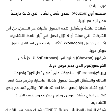
غرب البلاد).
منطقة أوزو(Aouzou) اقصى شمال تشاد: التى كانت تاريخياً
محل نزاع مع ليبيا.
شهدت ملكية وتشغيل هذه الحقول تغيرات عبر السنين، من أبرز
الشركات التي عملت أو لا تزال تعمل في آبار النفط التشادية:
إكسون موبيل (ExxonMobil):كانت رائدة في استغلال حقول
حوض دوبا.
شيفرون(Chevron) وبتروناس (Petronas):كانتا جزءاً من
الكونسورتيوم الذي يدير حوض دوبا.
بيرينكو(Perenco): استحوذت على أصول “جلينكور” واصبحت
المالك والمشغل الوحيد لحقول باديلا، مانجارا، وكريم تحت اسم
“بترو تشاد منغارا (PetroChad Mangara)”، والتى تساهم بنحو
2% من إنتاج تشاد اليومي وتلتزم بتدريب وتوظيف الكوادر
التشادية.
شركة البترول الوطنية الصينية (CNPC): شريك مهم في القطاع