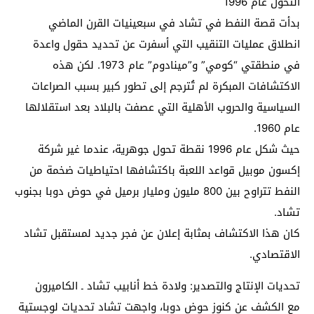
التحول عام 1996
بدأت قصة النفط في تشاد في سبعينيات القرن الماضي
انطلاق عمليات التنقيب التي أسفرت عن تحديد حقول واعدة
في منطقتي “كومي” و”مينادوم” عام 1973. لكن هذه
الاكتشافات المبكرة لم تُترجم إلى تطور كبير بسبب الصراعات
السياسية والحروب الأهلية التي عصفت بالبلاد بعد استقلالها
عام 1960.
حيث شكل عام 1996 نقطة تحول جوهرية، عندما غير شركة
إكسون موبيل قواعد اللعبة باكتشافها احتياطيات ضخمة من
النفط تتراوح بين 800 مليون ومليار برميل في حوض دوبا بجنوب
تشاد.
كان هذا الاكتشاف بمثابة إعلان عن فجر جديد لمستقبل تشاد
الاقتصادي.
تحديات الإنتاج والتصدير: ولادة خط أنابيب تشاد ـ الكاميرون
مع الكشف عن كنوز حوض دوبا، واجهت تشاد تحديات لوجستية