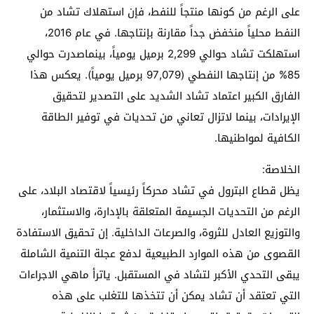
على الرغم من كونها منتجاً للنفط، فإن استهلاك تشاد من
النفط محلياً منخفض جداً مقارنة بإنتاجها. في عام 2016،
استهلكت تشاد حوالي 2,299 برميل يومياً، بينماصدرت حوالي
85% من إنتاجها النفطي (97,079 برميل يومياً). يعكس هذا
الفارق الكبير اعتماد تشاد الشديد على التصدير لتحقيق
الإيرادات، بينما لاتزال تعاني من تحديات في توفير الطاقة
الكافية لمواطنيها.
الخلاصة:
يظل قطاع البترول في تشاد محركاً رئيسياً لاقتصاد البلاد، على
الرغم من التحديات الجسيمة المتعلقة بالإدارة، والاستثمار،
والتوزيع العادل للثروة، والصرعات الداخلية. إن تحقيق الاستفادة
القصوى من هذه الموارد الطبيعية لدفع عجلة التنمية الشاملة
يبقى التحدي الأكبر لتشاد في المستقبل. ياترأ ماهي الاجراءات
التي تعتقد أن تشاد يمكن أن تتخذها للتغلب على هذه