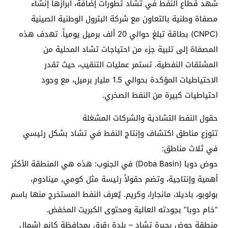
شهد قطاع النفط في تشاد تطورات إضافة، أبرازها إنشاء
مصفاة وطنية بالتعاون مع شركة البترول الوطنية الصينية
(CNPC) بطاقة تبلغ حوالي 20 ألف برميل يومياً. تهدف هذه
المصفاة إلى تلبية جزء من احتياجات تشاد المحلية من
المشتقات النفطية. تستمر عمليات التنقيب، حيث تقدر
الاحتياطيات المؤكدة بحوالي 1.5 مليار برميل، مع وجود
احتياطيات كبيرة من النفط الصخري.
حقول النفط التشادية والشركات المشغلة
تتوزع مناطق اكتشاف وإنتاج النفط في تشاد بشكل رئيسي
في ثلاث مناطق:
حوض دوبا (Doba Basin) في الجنوب: هذه هي المنطقة الأكثر
أهمية وإنتاجية، وتضم حقولاً رئيسة مثل كومي، مينادوم،
بولوبو، باديلا، مانجارا، وكريم. يُعرف النفط المستخرج منها باسم
“خام دوبا” بجودته العالية ومحتوى الكبريت المخفض.
منطقة حوض بحيرة تشاد – بلدة رقرق بمحافظة كانم (شمال