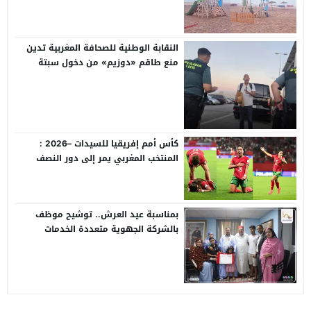
واسعاً
النقابة الوطنية للصحافة المغربية تدين
منع طاقم «دوزيم» من دخول سبتة
وتعلن تحركاً دولياً
كأس أمم إفريقيا للسيدات –2026 :
المنتخب المغربي يمر إلى دور النصف
،عقب فوزه على نظيره الجنوب إفريقي
(2-1) و يتأهل إلى مونديال 2027
بمناسبة عيد العرش.. توشيح موظف
بالشركة الجهوية متعددة الخدمات
بالعيون بوسام ملكي