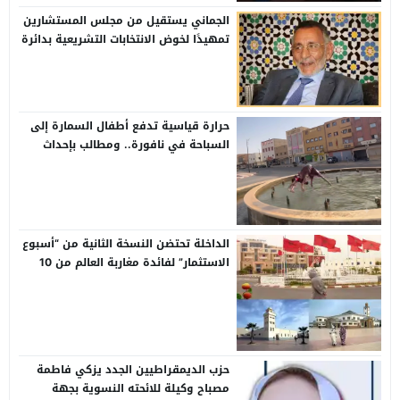
الجماني يستقيل من مجلس المستشارين
تمهيدًا لخوض الانتخابات التشريعية بدائرة
وادي الذهب
حرارة قياسية تدفع أطفال السمارة إلى
السباحة في نافورة.. ومطالب بإحداث
مسابح عمومية بالأحياء
الداخلة تحتضن النسخة الثانية من “أسبوع
الاستثمار” لفائدة مغاربة العالم من 10
إلى 13 غشت
حزب الديمقراطيين الجدد يزكي فاطمة
مصباح وكيلة للائحته النسوية بجهة