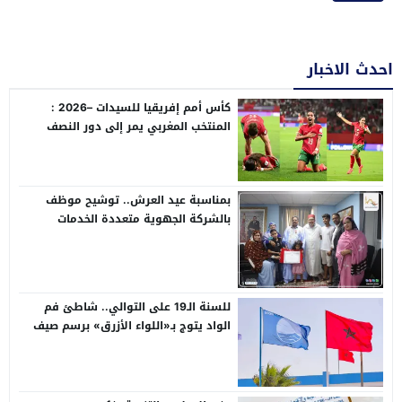
احدث الاخبار
كأس أمم إفريقيا للسيدات –2026 :
المنتخب المغربي يمر إلى دور النصف
،عقب فوزه على نظيره الجنوب إفريقي
(2-1) و يتأهل إلى مونديال 2027
بمناسبة عيد العرش.. توشيح موظف
بالشركة الجهوية متعددة الخدمات
بالعيون بوسام ملكي
للسنة الـ19 على التوالي.. شاطئ فم
الواد يتوج بـ«اللواء الأزرق» برسم صيف
2026