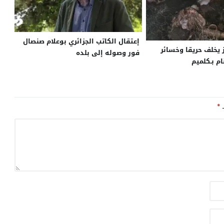
إعتقال الكاتب الجزائري بوعلام صنصال
ز يخلف حريقا وخسائر
فور وصوله إلى بلده
م بـكلميم
ـ
*