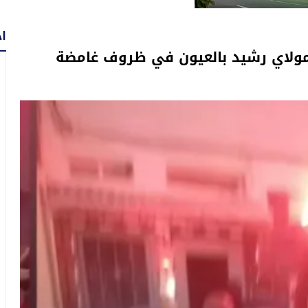
اح
مولاي رشيد بالعيون في ظروف غامضة