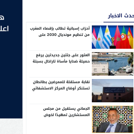
دث الاخبار
أحزاب إسبانية تطالب بإقصاء المغرب
من تنظيم مونديال 2030 على
خلفية أزمة الهجرة بسبتة
العثور على جثتين جديدتين يرفع
حصيلة ضحايا مأساة تاراخال بسبتة
إلى 82
نقابة مستقلة للممرضين بطانطان
تستنكر أوضاع المركز الاستشفائي
الإقليمي الحسن الثاني
الجماني يستقيل من مجلس
المستشارين تمهيدًا لخوض
الانتخابات التشريعية بدائرة وادي
الذهب