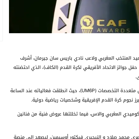
ليوم الأربعاء 10 نونبر الجاري، عميد المنتخب المغربي ولاعب نادي باريس سان جيرمان، أشرف
ئزة أفضل لاعب في أفريقيا لعام 2025، خلال حفل جوائز الاتحاد الأفريقي لكرة القدم (الكاف)، الذي احتضنته
.
وأقيم الحفل هذا العام داخل رحاب جامعة محمد السادس متعددة التخصصات (UM6P)، حيث انطلقت فعالياته عند الساعة
رز نجوم كرة القدم الإفريقية وشخصيات رياضية دولية.
الكوميدي المغربي والاس، فيما تخللتها عروض فنية من فنانين
ري محمد صلاح و النيجيري فيكتور أوسيمين، ليصعد إلى منصة