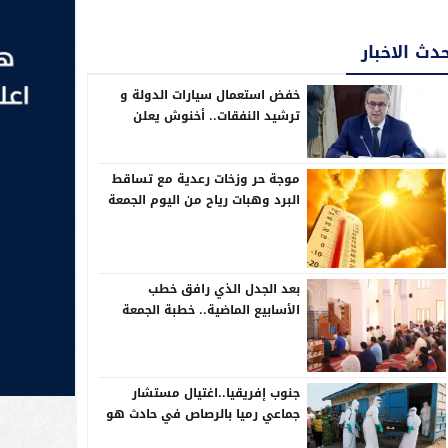
دث الاخبار
خفض استعمال سيارات الدولة و
ترشيد النفقات.. أخنوش يعلن
إجراءات تقشفية في مشروع مالية
2026
موجة حر وزخات رعدية مع تساقط
البرد وهبات رياح من اليوم الجمعة
إلى الأحد بعدد من مناطق المملكة
(نشرة إنذارية)
بعد الجدل الذي رافق خطب
الأسابيع الماضية.. خطبة الجمعة
تركز على حب الوطن وحقوق
المواطنة
جنوب إفريقيا..اغتيال مستشار
جماعي رميا بالرصاص في حادث هو
الثالث في أقل من شهرين