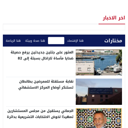
اخر الاخبار
مختارات
هنا الإقتصاد
هنا الأخبار
هنا صحة وبيئة
هنا الرياضة
العثور على جثتين جديدتين يرفع حصيلة
ضحايا مأساة تاراخال بسبتة إلى 82
نقابة مستقلة للممرضين بطانطان
تستنكر أوضاع المركز الاستشفائي
الإقليمي الحسن الثاني
الجماني يستقيل من مجلس المستشارين
تمهيدًا لخوض الانتخابات التشريعية بدائرة
وادي الذهب