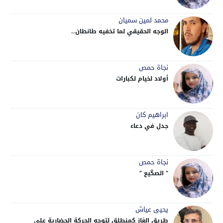
محمد لمين سميان
الوجه الحقيقي لما تخفيه طانطان..
نجاة حمص
أولاد لخيام لكبارات
ابراهيم كان
جدل في دعاء
نجاة حمص
” الصگيع “
يحيى عياش
طريق الغاز كمنطلق لتوجه الحركة الحضارية على