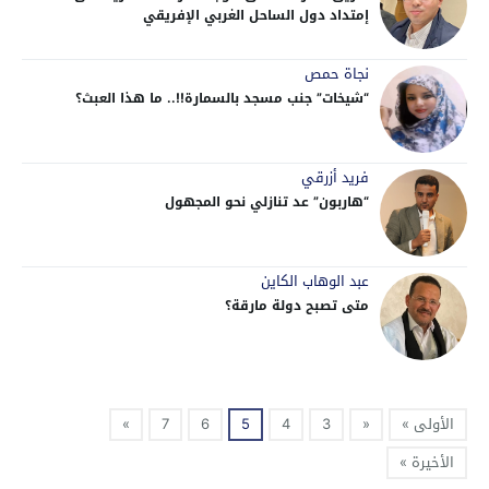
إمتداد دول الساحل الغربي الإفريقي
نجاة حمص
“شيخات” جنب مسجد بالسمارة!!.. ما هذا العبث؟
فريد أزرقي
“هاربون” عد تنازلي نحو المجهول
عبد الوهاب الكاين
متى تصبح دولة مارقة؟
الأولى »
«
3
4
5
6
7
»
الأخيرة »