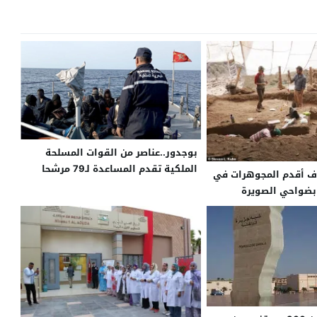
بوجدور..عناصر من القوات المسلحة
الملكية تقدم المساعدة لـ79 مرشحا
اف أقدم المجوهرات في
للهجرة غير النظامية من إفريقيا جنوب
 بضواحي الصويرة
الصحراء