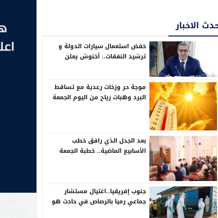
دث الاخبار
خفض استعمال سيارات الدولة و
ترشيد النفقات.. أخنوش يعلن
إجراءات تقشفية في مشروع مالية
2026
موجة حر وزخات رعدية مع تساقط
البرد وهبات رياح من اليوم الجمعة
إلى الأحد بعدد من مناطق المملكة
(نشرة إنذارية)
بعد الجدل الذي رافق خطب
الأسابيع الماضية.. خطبة الجمعة
تركز على حب الوطن وحقوق
المواطنة
جنوب إفريقيا..اغتيال مستشار
جماعي رميا بالرصاص في حادث هو
الثالث في أقل من شهرين