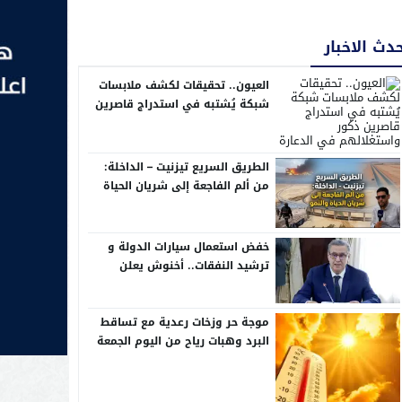
دث الاخبار
العيون.. تحقيقات لكشف ملابسات
شبكة يُشتبه في استدراج قاصرين
ذكور واستغلالهم في الدعارة
الطريق السريع تيزنيت – الداخلة:
من ألم الفاجعة إلى شريان الحياة
والنمو
خفض استعمال سيارات الدولة و
ترشيد النفقات.. أخنوش يعلن
إجراءات تقشفية في مشروع مالية
2026
موجة حر وزخات رعدية مع تساقط
البرد وهبات رياح من اليوم الجمعة
إلى الأحد بعدد من مناطق المملكة
(نشرة إنذارية)