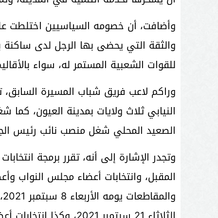
وأضافت، أن خصومه السياسيين اختلطت عليه
والثقة التي يحضى بها الرجل لدى ساكنة بو
للقوات الشعبية المستمر له، سواء بالأقالي
وراكم لاعب فريق شباب المسيرة السابق، ت
النيابي ثلاث ولايات بمدينة العيون، كما
الصعيد المحلي شغل منصب نائب رئيس الجم
المقبل، وانتخابات أعضاء مجلس النواب وأ
وا