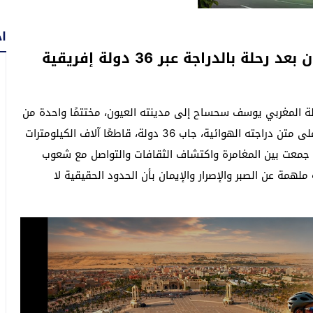
اح
الدراجة عبر 36 دولة إفريقية
لة المغربي يوسف سحساح إلى مدينته العيون، مختتمًا واحدة من
أبرز الرحلات الاستكشافية الفردية عبر القارة الإفريقية. وعلى متن دراجته الهوائية، جاب 36 دولة، قاطعًا آلاف الكيلومترات
ة جمعت بين المغامرة واكتشاف الثقافات والتواصل مع شعوب
لهمة عن الصبر والإصرار والإيمان بأن الحدود الحقيقية لا