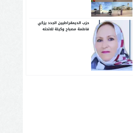
حزب الديمقراطيين الجدد يزكي
فاطمة مصباح وكيلة للائحته
النسوية بجهة كلميم واد نون