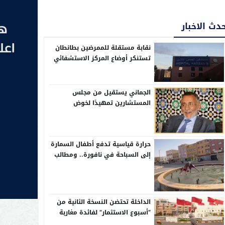
دث الاخبار
نقابة مستقلة للممرضين بطانطان
تستنكر أوضاع المركز الاستشفائي
الإقليمي الحسن الثاني
الجماني يستقيل من مجلس
المستشارين تمهيدًا لخوض
الانتخابات التشريعية بدائرة وادي
الذهب
حرارة قياسية تدفع أطفال السمارة
إلى السباحة في نافورة.. ومطالب
بإحداث مسابح عمومية بالأحياء
الداخلة تحتضن النسخة الثانية من
“أسبوع الاستثمار” لفائدة مغاربة
العالم من 10 إلى 13 غشت