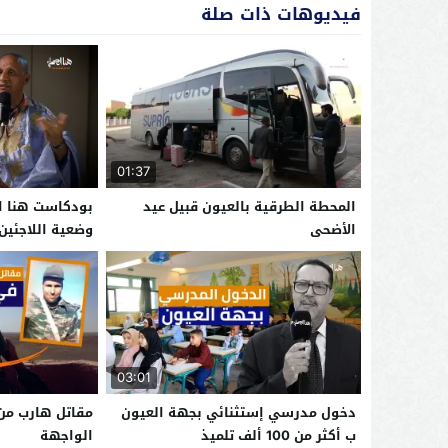
فيديوهات ذات صلة
01:37
المحطة الطرقية بالعيون قبيل عيد
بودكاست هنا ال
الأضحى
وضعية اللاجئين
الصحراء
03:01
دخول مدرسي إستثنائي بجهة العيون
مقاتل هارب من 
ب أكثر من 100 ألف تلميذ
الواجهة